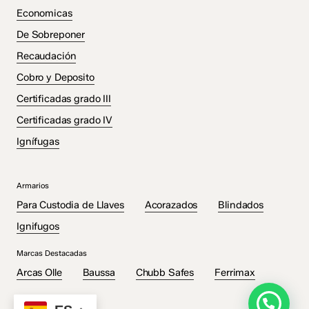
Economicas
De Sobreponer
Recaudación
Cobro y Deposito
Certificadas grado III
Certificadas grado IV
Ignífugas
Armarios
Para Custodia de Llaves
Acorazados
Blindados
Ignifugos
Marcas Destacadas
Subtotal:
€
0.00
Arcas Olle
Baussa
Chubb Safes
Ferrimax
Ver Carrito
Finalizar Compra