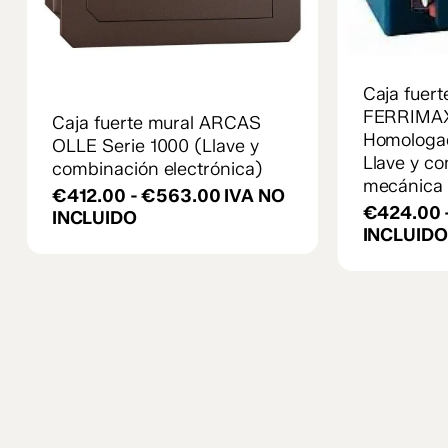
Este
producto
Este
tiene
producto
múltiples
tiene
Caja fuer
variantes.
múltiples
FERRIMA
Caja fuerte mural ARCAS
Las
variantes.
Homologa
opciones
OLLE Serie 1000 (Llave y
Las
Llave y c
se
combinación electrónica)
opciones
mecánica
pueden
se
Rango
€
412.00
-
€
563.00
IVA NO
elegir
€
424.00
pueden
de
INCLUIDO
en
INCLUIDO
elegir
precios:
la
en
desde
página
la
€412.00
de
página
hasta
producto
de
€563.00
producto