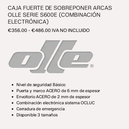
CAJA FUERTE DE SOBREPONER ARCAS
OLLE SERIE S600E (COMBINACIÓN
ELECTRÓNICA)
Rango
€
356.00
-
€
486.00
IVA NO INCLUIDO
de
precios:
desde
€356.00
hasta
€486.00
Nivel de seguridad Básico
Puerta y marco ACERO de 6 mm de espesor
Envoltorio ACERO de 2 mm de espesor
Combinación electrónica sistema OCLUC
Cerradura de emergencia
Disponible 3 tamaños