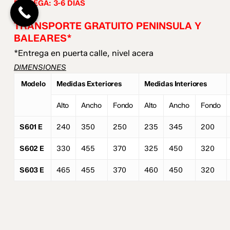
Go To Shop
ENTREGA: 3-6
DÍAS
TRANSPORTE GRATUITO PENINSULA Y
BALEARES*
*Entrega en puerta calle, nivel acera
DIMENSIONES
Modelo
Medidas Exteriores
Medidas Interiores
Alto
Ancho
Fondo
Alto
Ancho
Fondo
S601 E
240
350
250
235
345
200
S602 E
330
455
370
325
450
320
S603 E
465
455
370
460
450
320