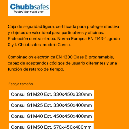
desde
€943.00
hasta
€1,609.00
Caja de seguridad ligera, certificada para proteger efectivo
y objetos de valor ideal para particulares y oficinas.
Protección contra el robo. Norma Europea EN 1143-1, grado
0 y I. Chubbsafes: modelo Consul.
Combinación electrónica EN 1300 Clase B programable,
capaz de aceptar dos códigos de usuario diferentes y una
función de retardo de tiempo.
Escoja tamaño
Consul G1 M20 Ext. 330x450x330mm
Consul G1 M25 Ext. 330x450x400mm
Consul G1 M40 Ext. 450x450x400mm
Consul G1 M50 Ext. 570x450x400mm