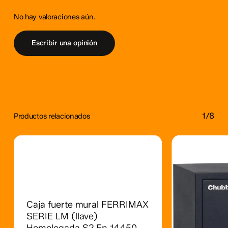
No hay valoraciones aún.
Escribir una opinión
1/8
Productos relacionados
Este
producto
tiene
múltiples
Caja fuerte mural FERRIMAX
variantes.
SERIE LM (llave)
Las
Homologada S2 En 14450