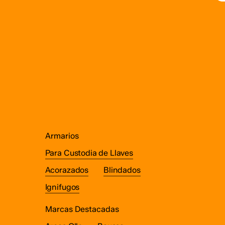
€5,124.00
e
producto
l
p
d
p
Armarios
Para Custodia de Llaves
Acorazados
Blindados
Ignifugos
Marcas Destacadas