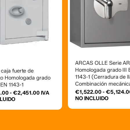
Este
producto
tiene
múltiples
ARCAS OLLE Serie A
variantes.
Homologada grado III
caja fuerte de
Las
1143-1 (Cerradura de l
to Homologada grado
opciones
Combinación mecánic
 EN 1143-1
se
€
1,522.00
-
€
5,124.0
Rango
5.00
-
€
2,451.00
IVA
pueden
NO INCLUIDO
de
CLUIDO
elegir
precios:
en
desde
la
€1,525.00
hasta
página