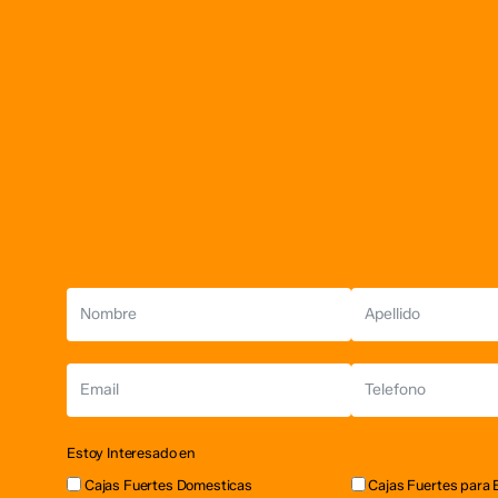
página
producto
de
producto
Estoy Interesado en
Cajas Fuertes Domesticas
Cajas Fuertes para