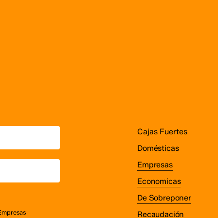
€2,451.00
de
producto
Cajas Fuertes
Domésticas
Empresas
Economicas
De Sobreponer
 Empresas
Recaudación