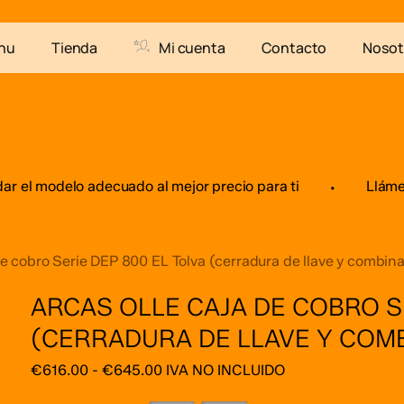
Carro de comp
Sé el primero en valorar
nu
Tienda
Mi cuenta
Contacto
Nosot
Tolva (cerradura de llave
Tu dirección de correo el
están marcados con
*
 😊
Tu puntuación
*
l modelo adecuado al mejor precio para ti
⬩
Llámenos
Tu valoración
*
cobro Serie DEP 800 EL Tolva (cerradura de llave y combina
ARCAS OLLE CAJA DE COBRO SE
(CERRADURA DE LLAVE Y COM
Rango
€
616.00
-
€
645.00
IVA NO INCLUIDO
Nombre
*
de