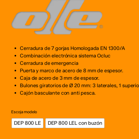
precios:
desde
€616.00
Guarda mi nombre, correo e
hasta
€645.00
Cerradura de 7 gorjas Homologada EN 1300/A
Combinación electrónica sistema Ocluc
Cerradura de emergencia
Puerta y marco de acero de 8 mm de espesor.
Caja de acero de 3 mm de espesor.
Bulones giratorios de Ø 20 mm: 3 laterales, 1 superior 
Cajón basculante con anti pesca.
Escoja modelo
DEP 800 LE
DEP 800 LEL con buzón