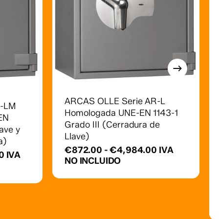
Este
producto
tiene
múltiples
ARCAS OLLE Serie AR-L
R-LM
E
variantes.
Homologada UNE-EN 1143-1
 EN
p
Las
Grado III (Cerradura de
lave y
t
opciones
Llave)
a)
m
se
Rango
€
872.00
-
€
4,984.00
IVA
v
Rango
0
IVA
pueden
de
NO INCLUIDO
de
L
elegir
precios:
precios:
o
desde
en
desde
s
€872.00
la
€1,522.00
p
hasta
página
hasta
e
€4,984.00
de