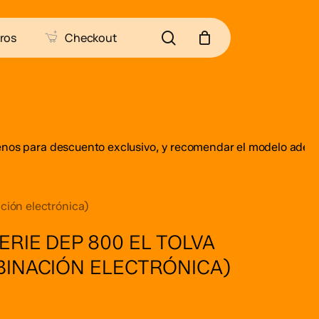
Close
ra
 “ARCAS OLLE Caja de cobro Serie DEP 800 EL
search
ros
Checkout
Cart
 y combinación electrónica)”
ectrónico no será publicada.
Los campos obligatorios
 para descuento exclusivo, y recomendar el modelo adecuado 
ción electrónica)
RIE DEP 800 EL TOLVA
BINACIÓN ELECTRÓNICA)
Correo electrónico
*