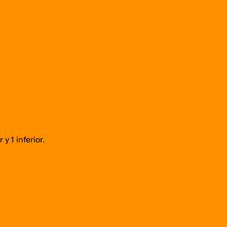
lectrónico y web en este navegador para la próxima vez que comente.
y 1 inferior.