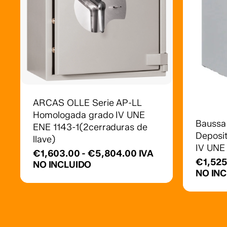
Este
producto
Este
tiene
producto
múltiples
ARCAS OLLE Serie AP-LL
tiene
variantes.
Homologada grado IV UNE
múltiples
Baussa 
Las
ENE 1143-1(2cerraduras de
variantes.
Deposi
opciones
llave)
Las
IV UNE
se
Rango
€
1,603.00
-
€
5,804.00
IVA
opciones
€
1,52
pueden
de
NO INCLUIDO
se
NO IN
elegir
precios:
pueden
desde
en
elegir
€1,603.00
la
en
hasta
página
€5,804.00
la
de