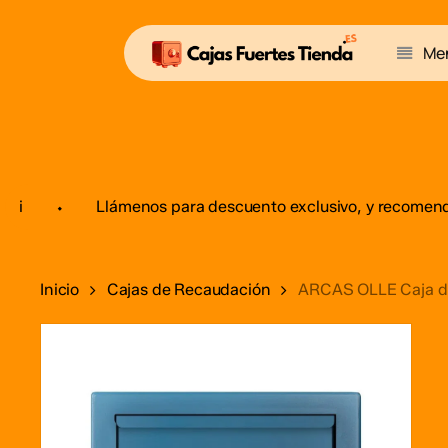
Skip
to
Me
main
content
Pulsa Enter para buscar o ESC para salir
⬩
Llámenos para descuento exclusivo, y recomendar e
Inicio
Cajas de Recaudación
ARCAS OLLE Caja de 