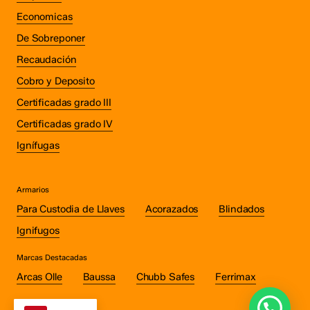
Economicas
De Sobreponer
Recaudación
Cobro y Deposito
Certificadas grado III
Certificadas grado IV
Ignífugas
Armarios
Para Custodia de Llaves
Acorazados
Blindados
Ignifugos
Marcas Destacadas
Subtotal:
€
0.00
Arcas Olle
Baussa
Chubb Safes
Ferrimax
Ver Carrito
Finalizar Compra