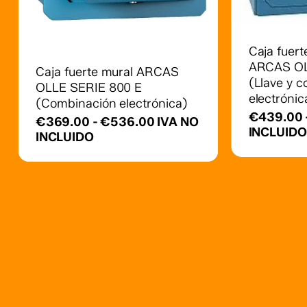
producto
Este
tiene
producto
múltiples
tiene
Caja fuer
variantes.
múltiples
ARCAS OL
Caja fuerte mural ARCAS
Las
variantes.
(Llave y 
opciones
OLLE SERIE 800 E
Las
electrónic
se
(Combinación electrónica)
opciones
pueden
€
439.00
se
Rango
€
369.00
-
€
536.00
IVA NO
elegir
INCLUIDO
pueden
de
INCLUIDO
en
elegir
precios:
la
en
desde
página
la
€369.00
de
página
hasta
producto
de
€536.00
producto