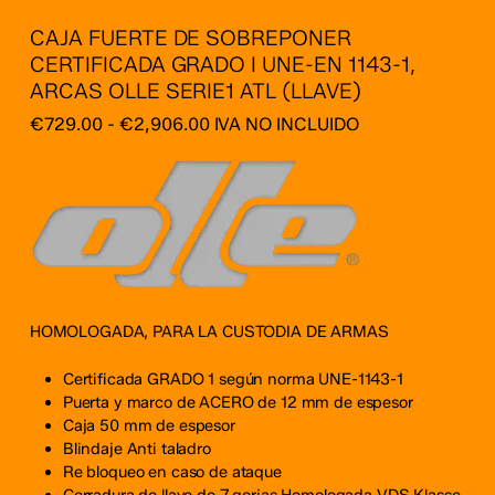
CAJA FUERTE DE SOBREPONER
CERTIFICADA GRADO I UNE-EN 1143-1,
ARCAS OLLE SERIE1 ATL (LLAVE)
Rango
€
729.00
-
€
2,906.00
IVA NO INCLUIDO
de
precios:
desde
€729.00
hasta
€2,906.00
HOMOLOGADA, PARA LA CUSTODIA DE ARMAS
Certificada GRADO 1 según norma UNE-1143-1
Puerta y marco de ACERO de 12 mm de espesor
Caja 50 mm de espesor
Blindaje Anti taladro
Re bloqueo en caso de ataque
Cerradura de llave de 7 gorjas Homologada VDS Klasse