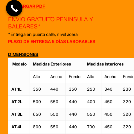
Go To Shop
DESCARGAR PDF
ENVIO GRATUITO PENINSULA Y
BALEARES*
*Entrega en puerta calle, nivel acera
PLAZO DE ENTREGA 5 DÍAS LABORABLES
DIMENSIONES
Modelo
Medidas Exteriores
Medidas Interiores
Alto
Ancho
Fondo
Alto
Ancho
Fond
AT 1L
350
440
350
250
340
230
AT 2L
500
550
440
400
450
320
AT 3L
650
550
440
550
450
320
AT 4L
800
550
440
700
450
320