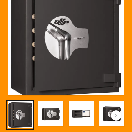
Nombre
*
Correo electrónico
*
Guarda mi nombre, correo electrónico y
web en este navegador para la próxima vez que
comente.