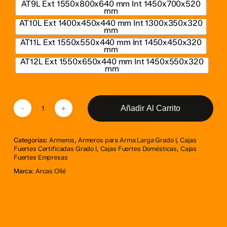
AT9L Ext 1550x800x640 mm Int 1450x700x520
mm
AT10L Ext 1400x450x440 mm Int 1300x350x320
mm
AT11L Ext 1550x550x440 mm Int 1450x450x320
mm
AT12L Ext 1550x650x440 mm Int 1450x550x320
mm
Añadir Al Carrito
Categorías:
Armeros
,
Armeros para Arma Larga Grado I
,
Cajas
Fuertes Certificadas Grado I
,
Cajas Fuertes Domésticas
,
Cajas
Fuertes Empresas
Marca:
Arcas Ollé